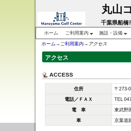
丸山
千葉県船橋
ホーム
ご利用案内
施設・設備
ホーム
→
ご利用案内
→
アクセス
アクセス
ACCESS
住所
〒273-
電話／ＦＡＸ
TEL 04
電 車
東武野
車
京葉道路